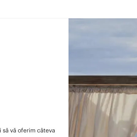
i să vă oferim câteva