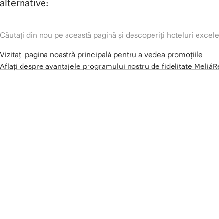
alternative:
Căutați din nou pe această pagină și descoperiți hoteluri excel
Vizitați pagina noastră principală pentru a vedea promoțiile
Aflați despre avantajele programului nostru de fidelitate Meliá