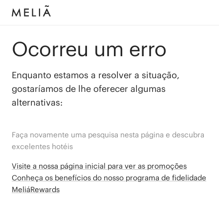
Ocorreu um erro
Enquanto estamos a resolver a situação,
gostaríamos de lhe oferecer algumas
alternativas:
Faça novamente uma pesquisa nesta página e descubra
excelentes hotéis
Visite a nossa página inicial para ver as promoções
Conheça os benefícios do nosso programa de fidelidade
MeliáRewards