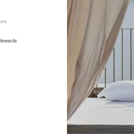
els
áRewards