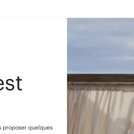
est
s proposer quelques