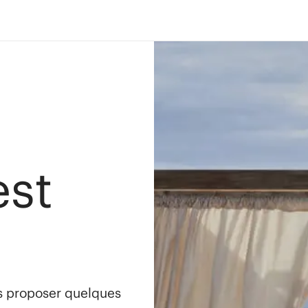
est
s proposer quelques