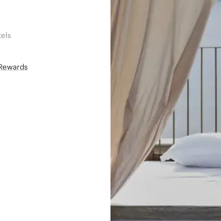
els
áRewards