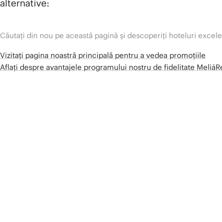
alternative:
Căutați din nou pe această pagină și descoperiți hoteluri excel
Vizitați pagina noastră principală pentru a vedea promoțiile
Aflați despre avantajele programului nostru de fidelitate Meliá