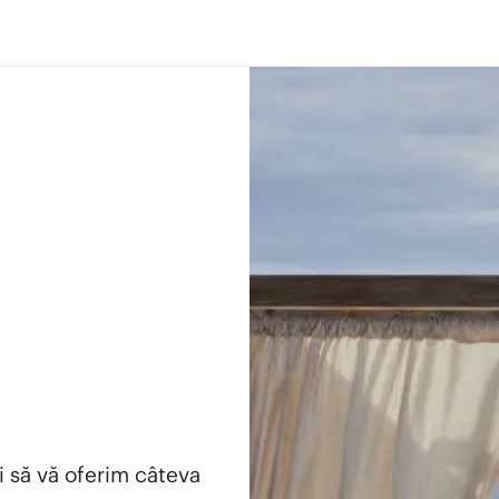
i să vă oferim câteva