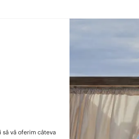
i să vă oferim câteva