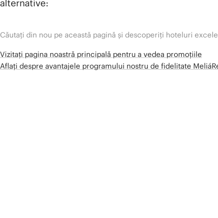
alternative:
Căutați din nou pe această pagină și descoperiți hoteluri excel
Vizitați pagina noastră principală pentru a vedea promoțiile
Aflați despre avantajele programului nostru de fidelitate Meliá