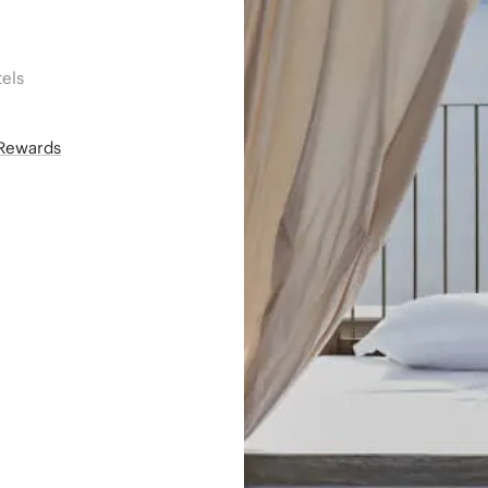
els
áRewards