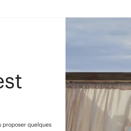
est
s proposer quelques