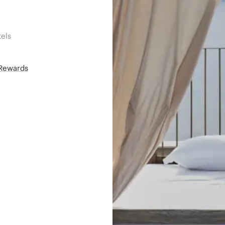
els
áRewards