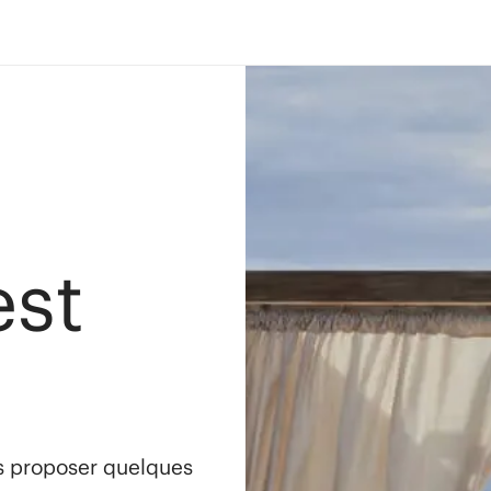
est
s proposer quelques