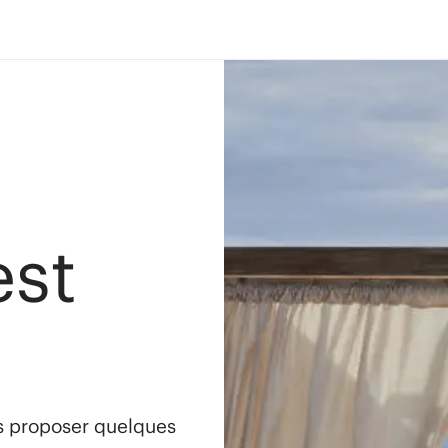
est
s proposer quelques