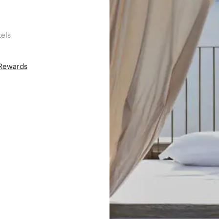
els
áRewards