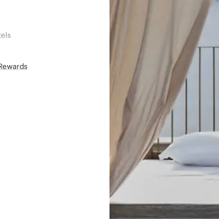
els
áRewards