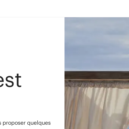
est
s proposer quelques