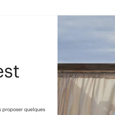
est
s proposer quelques