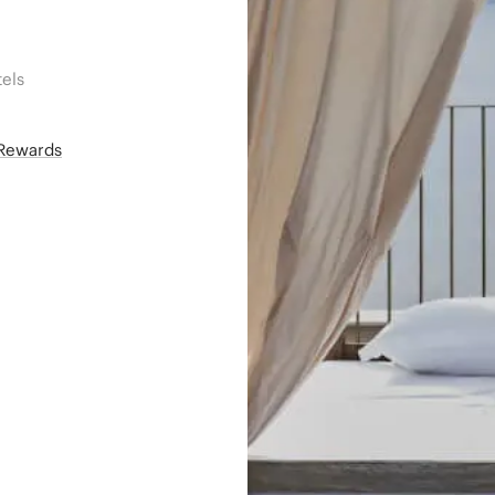
els
áRewards