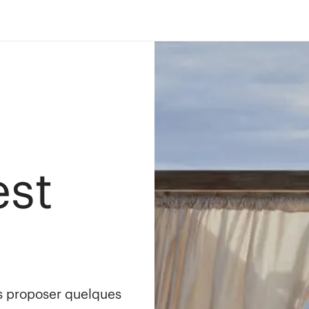
est
s proposer quelques