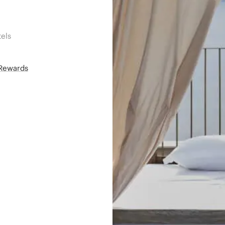
els
áRewards