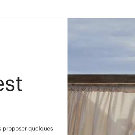
est
s proposer quelques