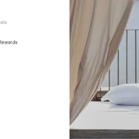
els
áRewards