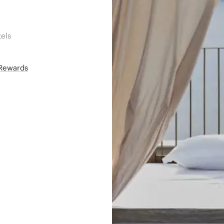
els
áRewards