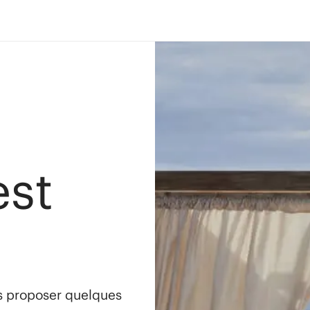
est
s proposer quelques