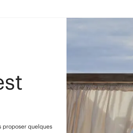
est
s proposer quelques