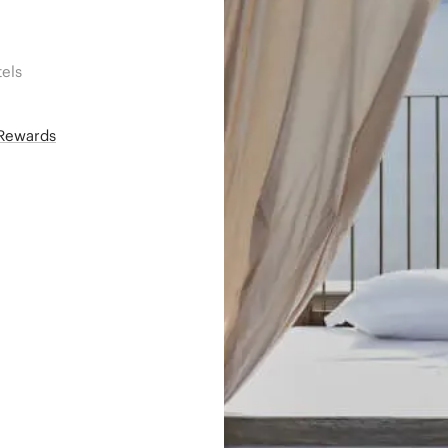
els
áRewards