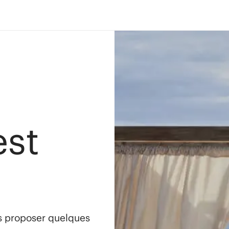
est
s proposer quelques