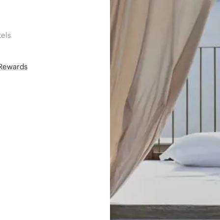
els
áRewards