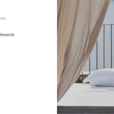
els
áRewards