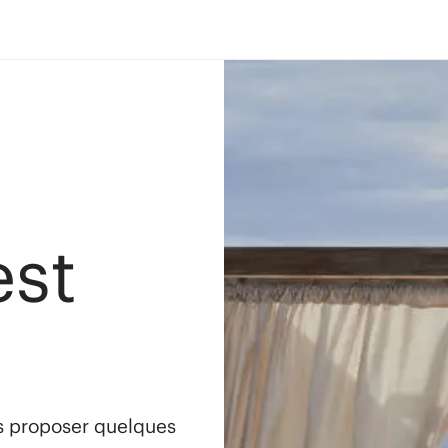
est
s proposer quelques