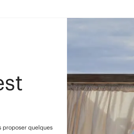
est
s proposer quelques