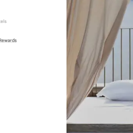
els
áRewards