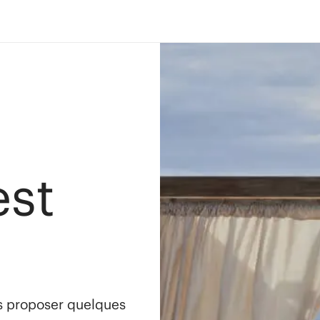
est
s proposer quelques