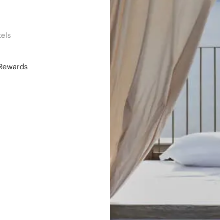
els
áRewards