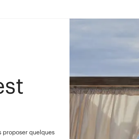
est
s proposer quelques