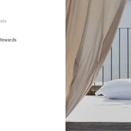
els
áRewards