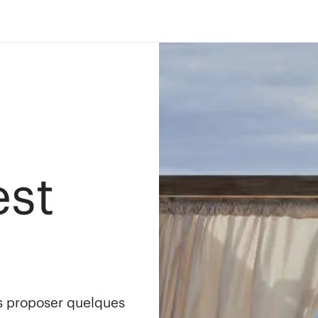
est
s proposer quelques