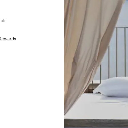
els
áRewards