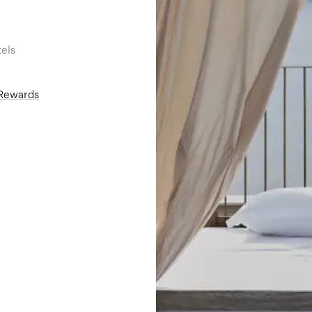
els
áRewards