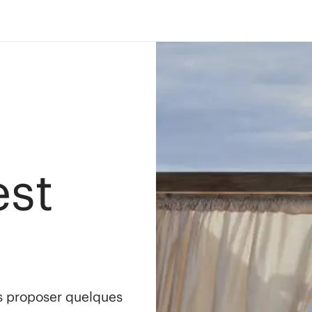
est
s proposer quelques