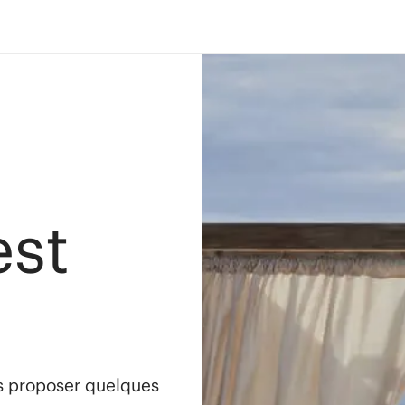
est
s proposer quelques