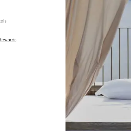
els
áRewards