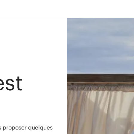
est
s proposer quelques