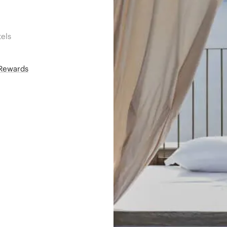
els
áRewards