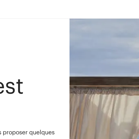
est
s proposer quelques