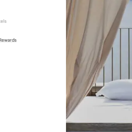
els
áRewards