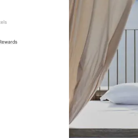
els
áRewards