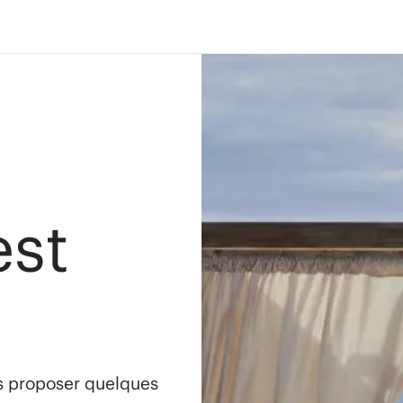
est
s proposer quelques