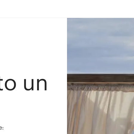
ato un
e: