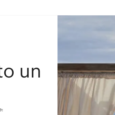
ato un
e: