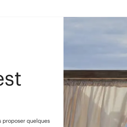
est
s proposer quelques