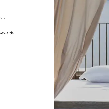
els
áRewards