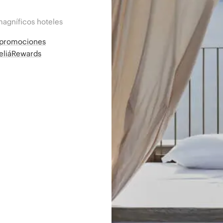
magníficos hoteles
a promociones
MeliáRewards