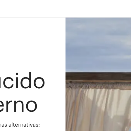
ucido
erno
as alternativas: