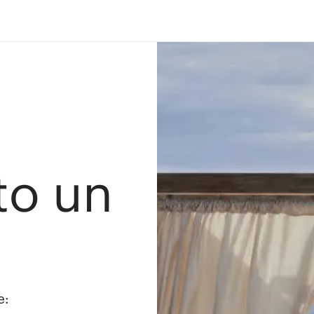
ato un
e: