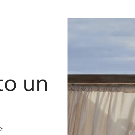
ato un
e: