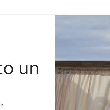
ato un
e: