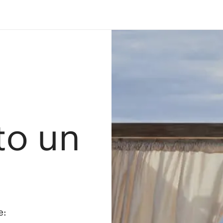
ato un
e: