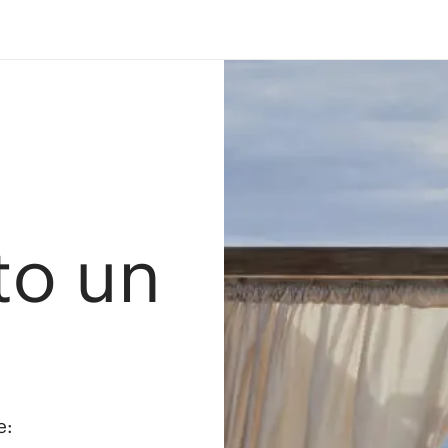
ato un
e: