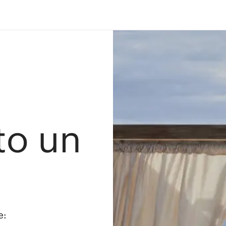
ato un
e: