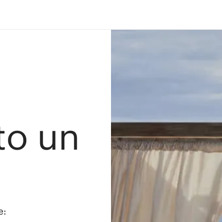
ato un
e: