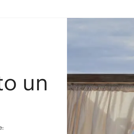
ato un
e: