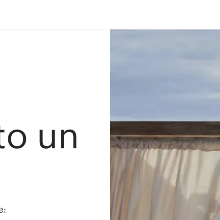
ato un
e: