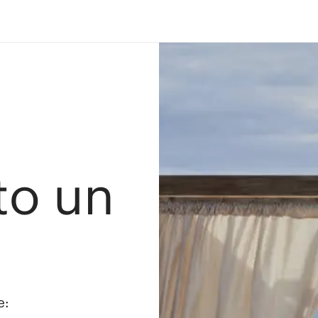
ato un
e: