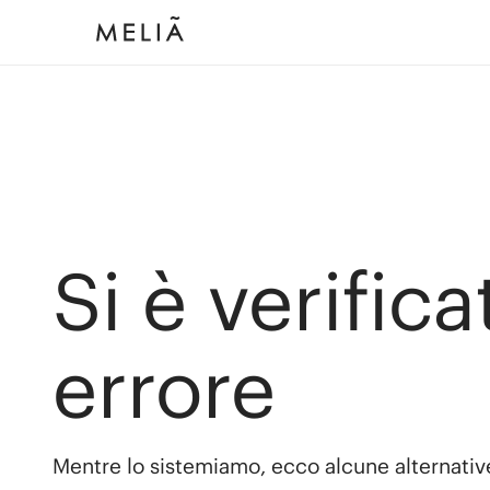
Si è verific
errore
Mentre lo sistemiamo, ecco alcune alternativ