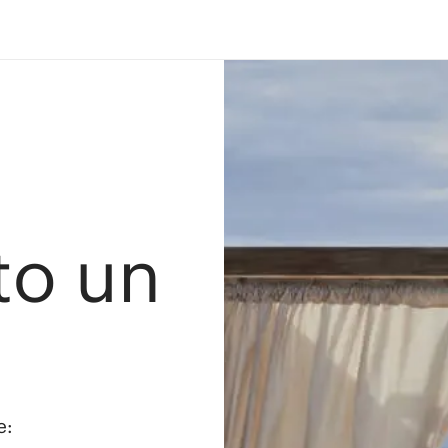
ato un
e: