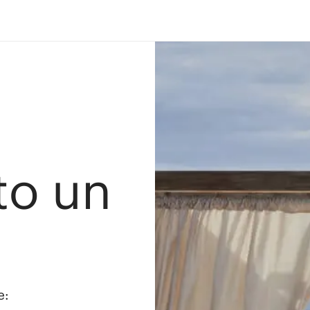
ato un
e: