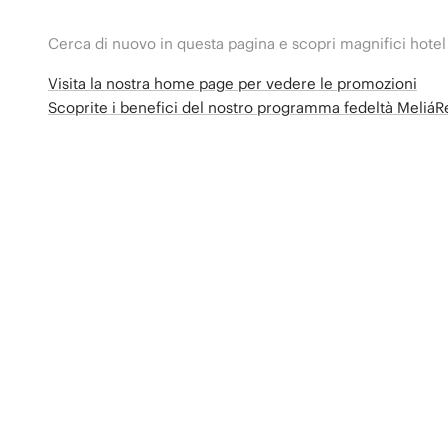
Cerca di nuovo in questa pagina e scopri magnifici hotel
Visita la nostra home page per vedere le promozioni
Scoprite i benefici del nostro programma fedeltà Meliá