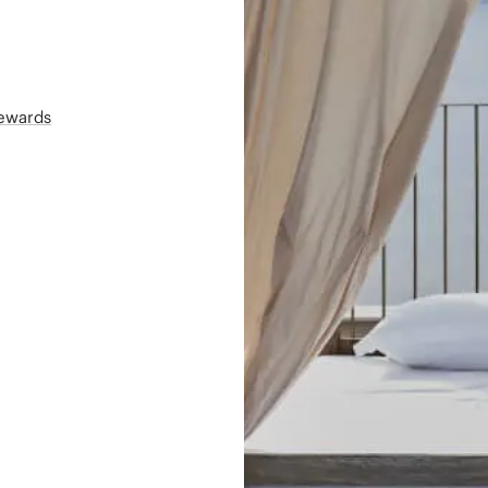
Rewards