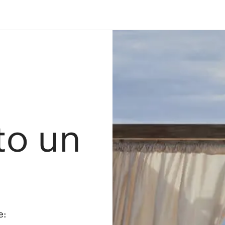
ato un
e: