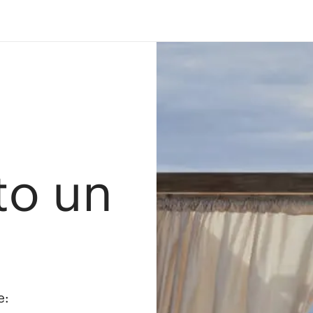
ato un
e: