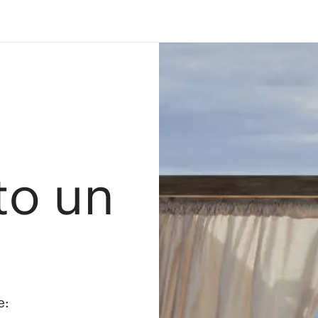
ato un
e: