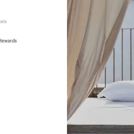
els
áRewards