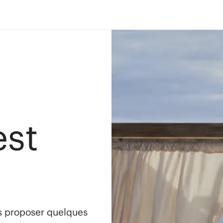
est
s proposer quelques