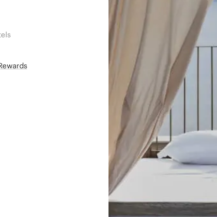
els
áRewards