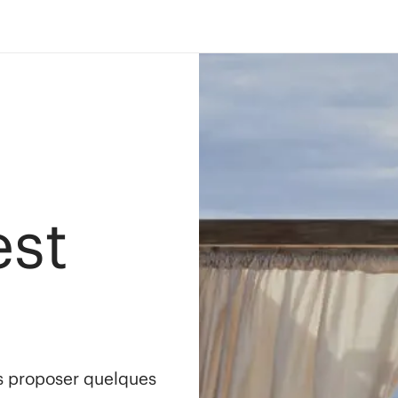
est
s proposer quelques