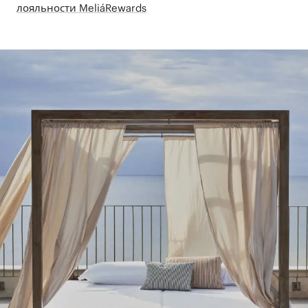
лояльности MeliáRewards