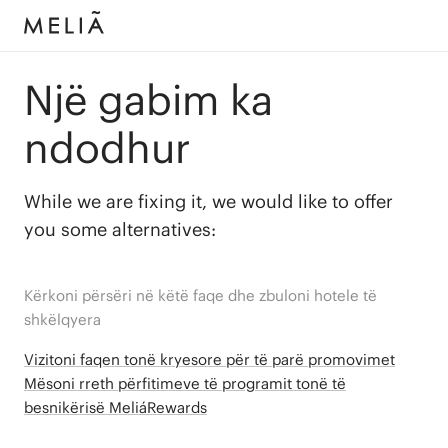
Një gabim ka
ndodhur
While we are fixing it, we would like to offer
you some alternatives:
Kërkoni përsëri në këtë faqe dhe zbuloni hotele të
shkëlqyera
Vizitoni faqen tonë kryesore për të parë promovimet
Mësoni rreth përfitimeve të programit tonë të
besnikërisë MeliáRewards