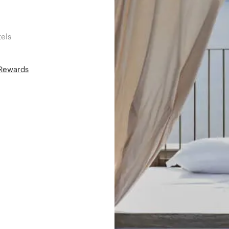
els
áRewards