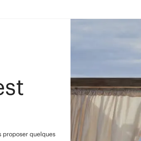
est
s proposer quelques